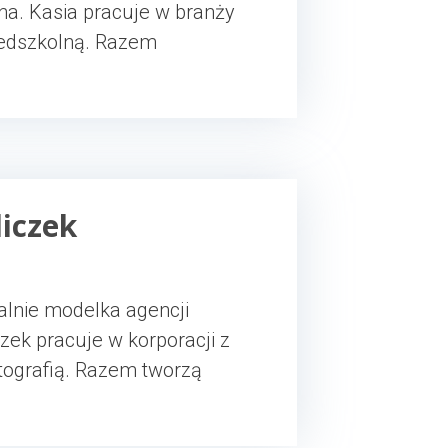
na. Kasia pracuje w branży
zedszkolną. Razem
liczek
alnie modelka agencji
czek pracuje w korporacji z
tografią. Razem tworzą