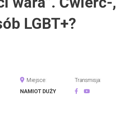
ci wara”. Ćwierć-,
osób LGBT+?
Miejsce:
Transmisja:
NAMIOT DUŻY