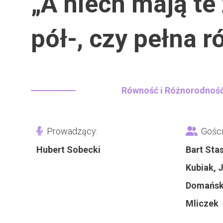
„A niech mają te 
pół-, czy pełna 
Równość i Różnorodnoś
Prowadzący:
Gości
Hubert Sobecki
Bart Sta
Kubiak, 
Domański
Mliczek