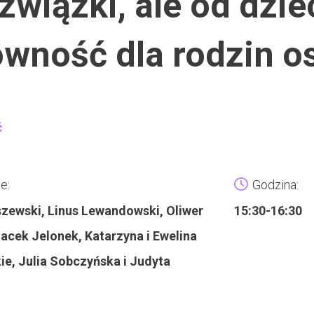
związki, ale od dzie
równość dla rodzin 
ć
e:
Godzina:
szewski, Linus Lewandowski, Oliwer
15:30-16:30
Jacek Jelonek, Katarzyna i Ewelina
e, Julia Sobczyńska i Judyta