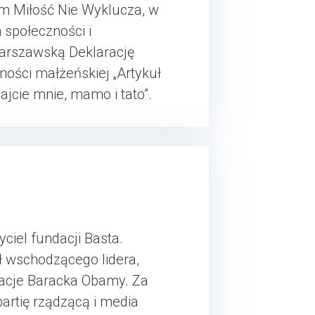
em Miłość Nie Wyklucza, w
społeczności i
arszawską Deklarację
ości małżeńskiej „Artykuł
jcie mnie, mamo i tato”.
ciel fundacji Basta.
 wschodzącego lidera,
acje Baracka Obamy. Za
artię rządzącą i media