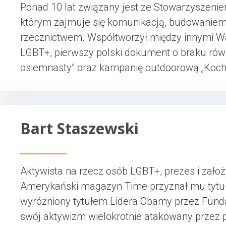
Ponad 10 lat związany jest ze Stowarzyszeni
którym zajmuje się komunikacją, budowaniem 
rzecznictwem. Współtworzył między innymi W
LGBT+, pierwszy polski dokument o braku równ
osiemnasty” oraz kampanię outdoorową „Kocha
Bart Staszewski
Aktywista na rzecz osób LGBT+, prezes i założy
Amerykański magazyn Time przyznał mu tytuł
wyróżniony tytułem Lidera Obamy przez Fund
swój aktywizm wielokrotnie atakowany przez p