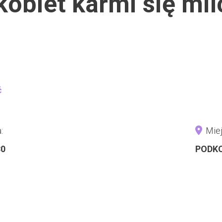
obiet karmi się mil
ć
:
Miej
30
PODKO