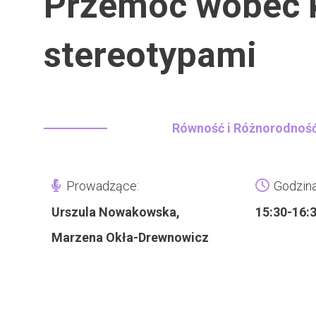
Przemoc wobec k
stereotypami
Równość i Różnorodnoś
Prowadzące:
Godzina
Urszula Nowakowska,
15:30-16:
Marzena Okła-Drewnowicz