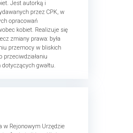
t. Jest autorką i
 wydawanych przez CPK, w
nych opracowań
bec kobiet. Realizuje się
rzecz zmiany prawa: była
niu przemocy w bliskich
o przeciwdziałaniu
h dotyczących gwałtu.
ła w Rejonowym Urzędzie