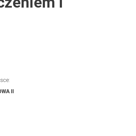
czeniem i
sce:
WA II