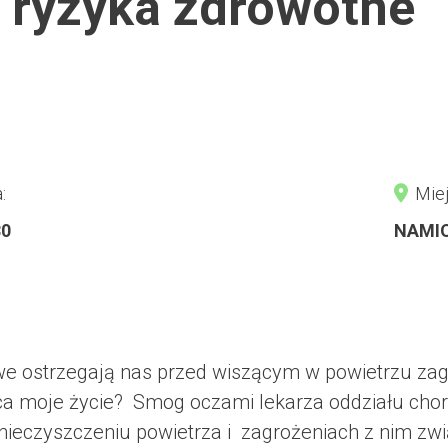
 ryzyka zdrowotne
:
Miej
30
NAMI
 ostrzegają nas przed wiszącym w powietrzu zagr
ca moje życie? Smog oczami lekarza oddziału chor
anieczyszczeniu powietrza i zagrożeniach z nim z